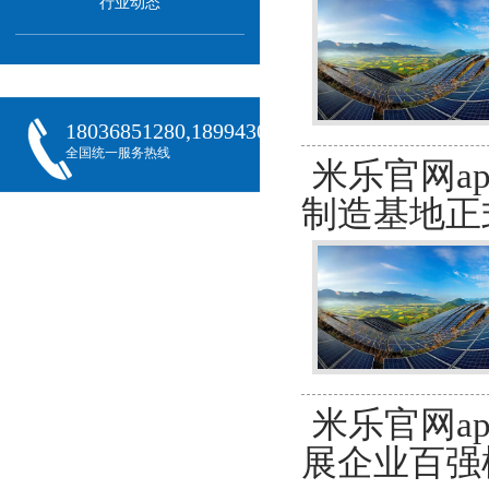
行业动态
18036851280,18994301288,18068407382
全国统一服务热线
米乐官网ap
制造基地正
米乐官网a
展企业百强