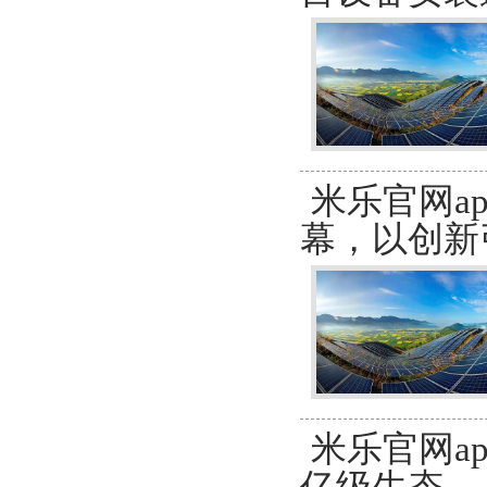
米乐官网a
幕，以创新
米乐官网a