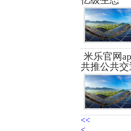
亿级生态
米乐官网a
共推公共交
<<
<