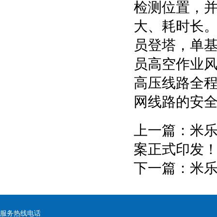
检测位置，
大、耗时长。
员登塔，单基
员高空作业
高压线路全
网线路的安
上一篇：
米乐
案正式印发
下一篇：
米乐
服务热线电话